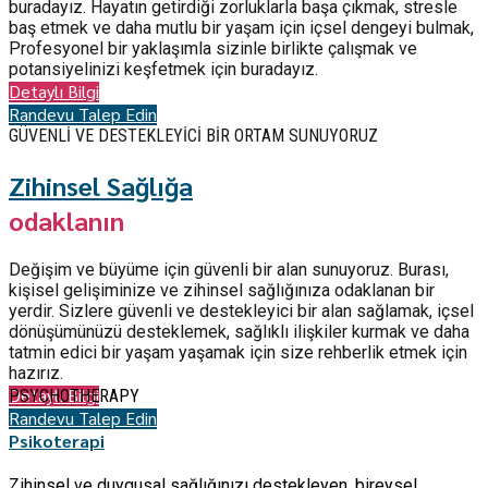
buradayız. Hayatın getirdiği zorluklarla başa çıkmak, stresle
baş etmek ve daha mutlu bir yaşam için içsel dengeyi bulmak,
Profesyonel bir yaklaşımla sizinle birlikte çalışmak ve
potansiyelinizi keşfetmek için buradayız.
Detaylı Bilgi
Randevu Talep Edin
GÜVENLİ VE DESTEKLEYİCİ BİR ORTAM SUNUYORUZ
Zihinsel Sağlığa
odaklanın
Değişim ve büyüme için güvenli bir alan sunuyoruz. Burası,
kişisel gelişiminize ve zihinsel sağlığınıza odaklanan bir
yerdir. Sizlere güvenli ve destekleyici bir alan sağlamak, içsel
dönüşümünüzü desteklemek, sağlıklı ilişkiler kurmak ve daha
tatmin edici bir yaşam yaşamak için size rehberlik etmek için
hazırız.
Detaylı Bilgi
PSYCHOTHERAPY
Randevu Talep Edin
Psikoterapi
Zihinsel ve duygusal sağlığınızı destekleyen, bireysel