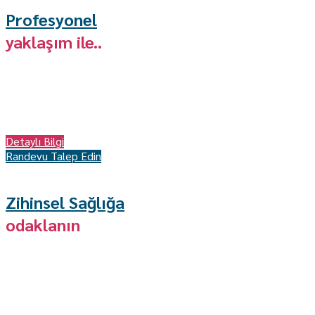
Profesyonel
yaklaşım ile..
Zorluklarla dolu bir dünyada ruhunuzu iyileştirmeniz için
buradayız. Hayatın getirdiği zorluklarla başa çıkmak, stresle
baş etmek ve daha mutlu bir yaşam için içsel dengeyi bulmak,
Profesyonel bir yaklaşımla sizinle birlikte çalışmak ve
potansiyelinizi keşfetmek için buradayız.
Detaylı Bilgi
Randevu Talep Edin
GÜVENLİ VE DESTEKLEYİCİ BİR ORTAM SUNUYORUZ
Zihinsel Sağlığa
odaklanın
Değişim ve büyüme için güvenli bir alan sunuyoruz. Burası,
kişisel gelişiminize ve zihinsel sağlığınıza odaklanan bir
yerdir. Sizlere güvenli ve destekleyici bir alan sağlamak, içsel
dönüşümünüzü desteklemek, sağlıklı ilişkiler kurmak ve daha
tatmin edici bir yaşam yaşamak için size rehberlik etmek için