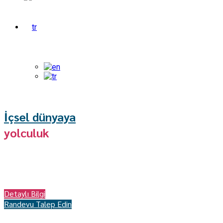
SİZİ ANLAMAK VE DESTEKLEMEK İÇİN BURADAYIZ
İçsel dünyaya
yolculuk
İçsel yolculuğunuza rehberlik etmek için buradayız. Kendinizi
keşfetmek, duygusal iyilik hedeflerinizi gerçekleştirmek ve
yaşamınızda pozitif değişiklikler yapmak için size yardımcı
olmak için sabırsızlanıyoruz.
Detaylı Bilgi
Randevu Talep Edin
HAYATIN GETİRDİĞİ ZORLUKLARLA BAŞA ÇIKIN