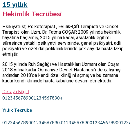
15 yıllık
Hekimlik Tecrübesi
Psikiyatrist, Psikoterapist , Evlilik-Çift Terapisti ve Cinsel
Terapist olan Uzm. Dr. Fatma COŞAR 2009 yılında hekimlik
hayatına başlamış, 2015 yılına kadar, asistanlık eğitimi
süresince yataklı psikiyatri servisinde, genel psikiyatri, adli
psikiyatri ve özel dal polikliniklerinde çok sayıda hasta takip
etmiştir.
2015 yılında Ruh Sağlığı ve Hastalıkları Uzmanı olan Coşar
2018 yılına kadar Osmaniye Devlet Hastanesi’nde çalışmış
ardından 2018’de kendi özel kliniğini açmış ve bu zamana
kadar kendi klininde hasta kabulüne devam etmektedir.
Detaylı Bilgi
0
1
2
3
4
5
6
7
8
9
0
0
1
2
3
4
5
6
7
8
9
0
+
Yıllık Tecrübe
0
1
2
3
4
5
6
7
8
9
0
0
1
2
3
4
5
6
7
8
9
0
.
0
1
2
3
4
5
6
7
8
9
0
0
1
2
3
4
5
6
7
8
9
0
0
1
2
3