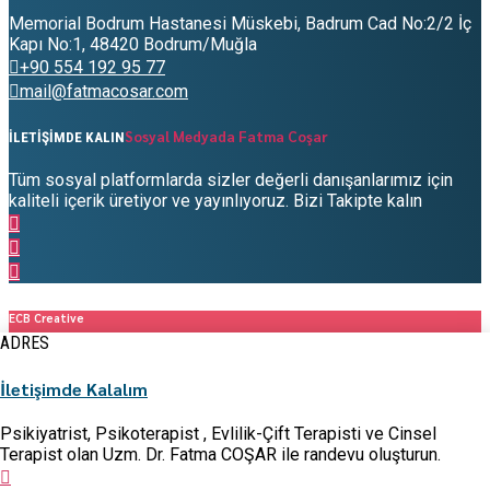
Memorial Bodrum Hastanesi Müskebi, Badrum Cad No:2/2 İç
Kapı No:1, 48420 Bodrum/Muğla
+90 554 192 95 77
mail@fatmacosar.com
Sosyal Medyada Fatma Coşar
İLETİŞİMDE KALIN
Tüm sosyal platformlarda sizler değerli danışanlarımız için
kaliteli içerik üretiyor ve yayınlıyoruz. Bizi Takipte kalın
ECB Creative
ADRES
ANA SAYFA
HAKKIMIZDA
İletişimde Kalalım
PSİKOTERAPİLER
Psikoterapi
Psikiyatrist, Psikoterapist , Evlilik-Çift Terapisti ve Cinsel
Cinsel Terapi
Terapist olan Uzm. Dr. Fatma COŞAR ile randevu oluşturun.
Evlilik Terapisi
Duygusal Şema Terapi