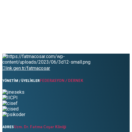
link.gen.tr/fatmacosar
FEDERASYON / DERNEK
YÖNETİM / ÜYELİKLER
Uzm. Dr. Fatma Coşar Kliniği
ADRES