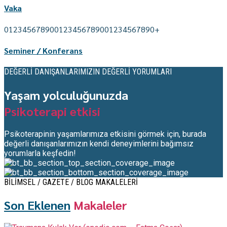
Vaka
0
1
2
3
4
5
6
7
8
9
0
0
1
2
3
4
5
6
7
8
9
0
0
1
2
3
4
5
6
7
8
9
0
+
Seminer / Konferans
DEĞERLİ DANIŞANLARIMIZIN DEĞERLİ YORUMLARI
Yaşam yolculuğunuzda
Psikoterapi etkisi
Psikoterapinin yaşamlarımıza etkisini görmek için, burada
değerli danışanlarımızın kendi deneyimlerini bağımsız
yorumlarla keşfedin!
BİLİMSEL / GAZETE / BLOG MAKALELERİ
Son Eklenen
Makaleler