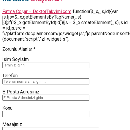
Fatma Coşar – DoktorTakvimi.com
!function($_x,_s,id){var
js,fjs=$_x.getElementsByTagName(_s)
[0];if(!$_x.getElementById(id)){js = $_x.createElement(_s);js.id
= id;js.src =
“//platform.docplanner.com/js/widget.js”;fjs.parentNode.insertBe
(document,”script”,”zl-widget-s”);
Zorunlu Alanlar *
İsim Soyisim
Telefon
E-Posta Adresiniz
Konu
Mesajınız