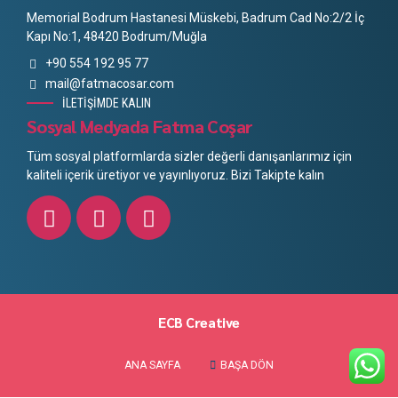
Memorial Bodrum Hastanesi Müskebi, Badrum Cad No:2/2 İç
Kapı No:1, 48420 Bodrum/Muğla
+90 554 192 95 77
mail@fatmacosar.com
İLETİŞİMDE KALIN
Sosyal Medyada Fatma Coşar
Tüm sosyal platformlarda sizler değerli danışanlarımız için
kaliteli içerik üretiyor ve yayınlıyoruz. Bizi Takipte kalın
ECB Creative
ANA SAYFA
BAŞA DÖN