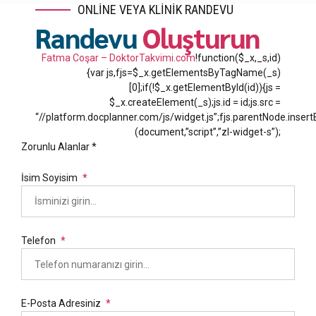
ONLİNE VEYA KLİNİK RANDEVU
Randevu
Oluşturun
Fatma Coşar – DoktorTakvimi.com
!function($_x,_s,id)
{var js,fjs=$_x.getElementsByTagName(_s)
[0];if(!$_x.getElementById(id)){js =
$_x.createElement(_s);js.id = id;js.src =
“//platform.docplanner.com/js/widget.js”;fjs.parentNode.insertBe
(document,”script”,”zl-widget-s”);
Zorunlu Alanlar *
İsim Soyisim
Telefon
E-Posta Adresiniz