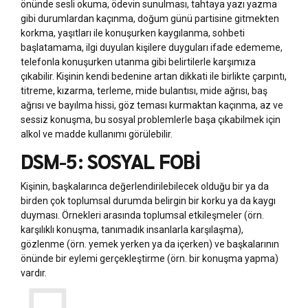
önünde sesli okuma, ödevin sunulması, tahtaya yazı yazma
gibi durumlardan kaçınma, doğum günü partisine gitmekten
korkma, yaşıtları ile konuşurken kaygılanma, sohbeti
başlatamama, ilgi duyulan kişilere duyguları ifade edememe,
telefonla konuşurken utanma gibi belirtilerle karşımıza
çıkabilir. Kişinin kendi bedenine artan dikkati ile birlikte çarpıntı,
titreme, kızarma, terleme, mide bulantısı, mide ağrısı, baş
ağrısı ve bayılma hissi, göz teması kurmaktan kaçınma, az ve
sessiz konuşma, bu sosyal problemlerle başa çıkabilmek için
alkol ve madde kullanımı görülebilir.
DSM-5: SOSYAL FOBİ
Kişinin, başkalarınca değerlendirilebilecek olduğu bir ya da
birden çok toplumsal durumda belirgin bir korku ya da kaygı
duyması. Örnekleri arasında toplumsal etkileşmeler (örn.
karşılıklı konuşma, tanımadık insanlarla karşılaşma),
gözlenme (örn. yemek yerken ya da içerken) ve başkalarının
önünde bir eylemi gerçekleştirme (örn. bir konuşma yapma)
vardır.