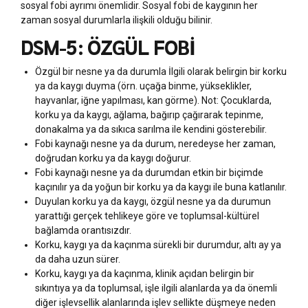
sosyal fobi ayrımı önemlidir. Sosyal fobi de kaygının her
zaman sosyal durumlarla ilişkili olduğu bilinir.
DSM-5: ÖZGÜL FOBİ
Özgül bir nesne ya da durumla İlgili olarak belirgin bir korku
ya da kaygı duyma (örn. uçağa binme, yükseklikler,
hayvanlar, iğne yapılması, kan görme). Not: Çocuklarda,
korku ya da kaygı, ağlama, bağırıp çağırarak tepinme,
donakalma ya da sıkıca sarılma ile kendini gösterebilir.
Fobi kaynağı nesne ya da durum, neredeyse her zaman,
doğrudan korku ya da kaygı doğurur.
Fobi kaynağı nesne ya da durumdan etkin bir biçimde
kaçınılır ya da yoğun bir korku ya da kaygı ile buna katlanılır.
Duyulan korku ya da kaygı, özgül nesne ya da durumun
yarattığı gerçek tehlikeye göre ve toplumsal-kültürel
bağlamda orantısızdır.
Korku, kaygı ya da kaçınma sürekli bir durumdur, altı ay ya
da daha uzun sürer.
Korku, kaygı ya da kaçınma, klinik açıdan belirgin bir
sıkıntıya ya da toplumsal, işle ilgili alanlarda ya da önemli
diğer işlevsellik alanlarında işlev sellikte düşmeye neden