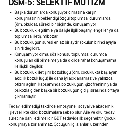
DSM-5: SELEKTİF MUTİZM
Başka durumlarda konuşuyor olmasına karşın,
konuşmasının beklendiği özgül toplumsal durumlarda
(örn. okulda), sürekli bir biçimde, konuşamıyor
Bu bozukluk, eğitimle ya da işle ilgili başarıyı engeller ya da
toplumsal iletişimibozar.
Bu bozukluğun süresi en az bir aydır (okulun birinci ayıyla
sınırlı değildir).
Konuşamıyor olma, söz konusu toplumsal durumda
konuşulan dili bilme­ me ya da o dilde rahat konuşamama
ile ilişkili değildir.
Bu bozukluk, iletişim bozukluğu (örn. çocuklukta başlayan
akıcılık bozuk­ luğu) ile daha iyi açıklanamaz ve yalnızca
otizm açılımı kapsamında bo­ zukluğun, şizofreninin ya da
psikozla giden başka bir bozukluğun gidişi sırasında ortaya
çıkmamıştır.
Tedavi edilmediği takdirde emosyonel, sosyal ve akademik
işlevsellikte ciddi bozulmalara sebep olur. Aile ve okul tedavi
sürecine dahil edilmelidir. BDT tedavide ilk seçenektir. Çocuk
konuşmaya zorlanılmaz. Çocuğun ilgi alanları üzerinden