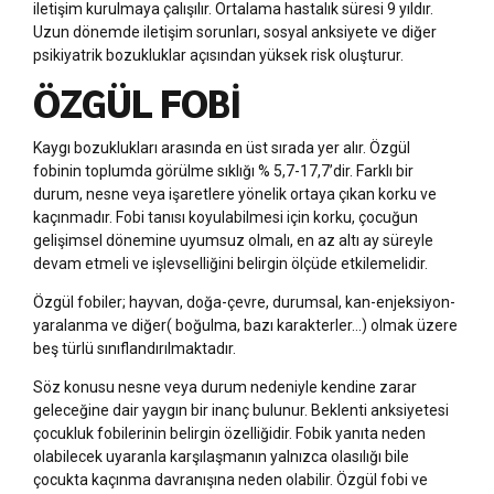
iletişim kurulmaya çalışılır. Ortalama hastalık süresi 9 yıldır.
Uzun dönemde iletişim sorunları, sosyal anksiyete ve diğer
psikiyatrik bozukluklar açısından yüksek risk oluşturur.
ÖZGÜL FOBİ
Kaygı bozuklukları arasında en üst sırada yer alır. Özgül
fobinin toplumda görülme sıklığı % 5,7-17,7’dir. Farklı bir
durum, nesne veya işaretlere yönelik ortaya çıkan korku ve
kaçınmadır. Fobi tanısı koyulabilmesi için korku, çocuğun
gelişimsel dönemine uyumsuz olmalı, en az altı ay süreyle
devam etmeli ve işlevselliğini belirgin ölçüde etkilemelidir.
Özgül fobiler; hayvan, doğa-çevre, durumsal, kan-enjeksiyon-
yaralanma ve diğer( boğulma, bazı karakterler…) olmak üzere
beş türlü sınıflandırılmaktadır.
Söz konusu nesne veya durum nedeniyle kendine zarar
geleceğine dair yaygın bir inanç bulunur. Beklenti anksiyetesi
çocukluk fobilerinin belirgin özelliğidir. Fobik yanıta neden
olabilecek uyaranla karşılaşmanın yalnızca olasılığı bile
çocukta kaçınma davranışına neden olabilir. Özgül fobi ve