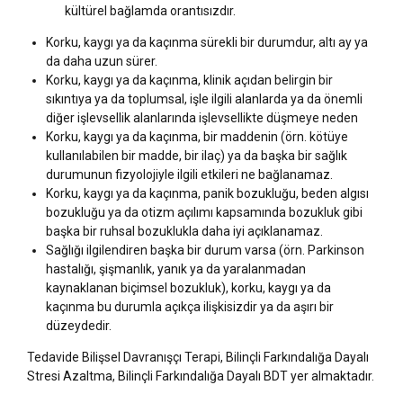
kültürel bağlamda orantısızdır.
Korku, kaygı ya da kaçınma sürekli bir durumdur, altı ay ya
da daha uzun sürer.
Korku, kaygı ya da kaçınma, klinik açıdan belirgin bir
sıkıntıya ya da toplumsal, işle ilgili alanlarda ya da önemli
diğer işlevsellik alanlarında işlevsellikte düşmeye neden
Korku, kaygı ya da kaçınma, bir maddenin (örn. kötüye
kullanılabilen bir madde, bir ilaç) ya da başka bir sağlık
durumunun fizyolojiyle ilgili etkileri ne bağlanamaz.
Korku, kaygı ya da kaçınma, panik bozukluğu, beden algısı
bozukluğu ya da otizm açılımı kapsamında bozukluk gibi
başka bir ruhsal bozuklukla daha iyi açıklanamaz.
Sağlığı ilgilendiren başka bir durum varsa (örn. Parkinson
hastalığı, şişmanlık, yanık ya da yaralanmadan
kaynaklanan biçimsel bozukluk), korku, kaygı ya da
kaçınma bu durumla açıkça ilişkisizdir ya da aşırı bir
düzeydedir.
Tedavide Bilişsel Davranışçı Terapi, Bilinçli Farkındalığa Dayalı
Stresi Azaltma, Bilinçli Farkındalığa Dayalı BDT yer almaktadır.