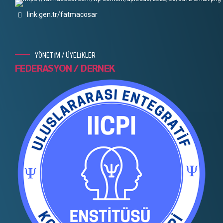
link.gen.tr/fatmacosar
YÖNETİM / ÜYELİKLER
FEDERASYON / DERNEK